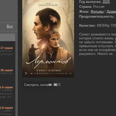
Год выпуска:
2025
Страна:
Россия
Жанр:
Фильмы
/
Драм
Продолжительность:
Качество:
WEBRip 720
Все
Сюжет развивается вок
которое отняло жизнь 
не забыто потомками. 
привычным отпускать о
-17 серия
если они не оскорбляю
требуется,
разумного. Никого не
Субтитры)
-30 серия
ребуется)
Смотреть онлайн
387
0
1-5 серия
 Coldfilm,
инальный,
udio. 18+,
ж HDrezka
, TVShows)
1-8 серия
 Coldfilm,
 TVShows,