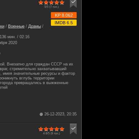
5/5 (
7
гол.)
KP 8.062
IMDB 6.5
ки
/
Военные
/
Драмы
/
136 мин. / 02:16
ября 2020
0
ой. Внезапно для граждан СССР на их
враг, стремительно захватывавший
, имея значительные ресурсы и фактор
роникнуть вглубь территории
, города превращались в выжженные
етей
26-12-2023, 20:35
4.6/5 (
9
гол.)