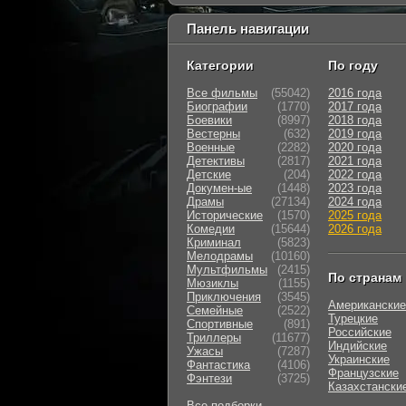
Панель навигации
Категории
По году
Все фильмы
(55042)
2016 года
Биографии
(1770)
2017 года
Боевики
(8997)
2018 года
Вестерны
(632)
2019 года
Военные
(2282)
2020 года
Детективы
(2817)
2021 года
Детские
(204)
2022 года
Докумен-ые
(1448)
2023 года
Драмы
(27134)
2024 года
Исторические
(1570)
2025 года
Комедии
(15644)
2026 года
Криминал
(5823)
Мелодрамы
(10160)
Мультфильмы
(2415)
По странам
Мюзиклы
(1155)
Приключения
(3545)
Американские
Семейные
(2522)
Турецкие
Cпортивные
(891)
Российские
Триллеры
(11677)
Индийские
Ужасы
(7287)
Украинские
Фантастика
(4106)
Французские
Фэнтези
(3725)
Казахстански
Все подборки