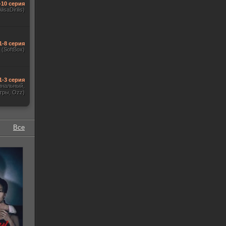
-10 серия
lisaDirilis)
1-8 серия
(SoftBox)
1-3 серия
гинальный,
тры, Ozz)
Все