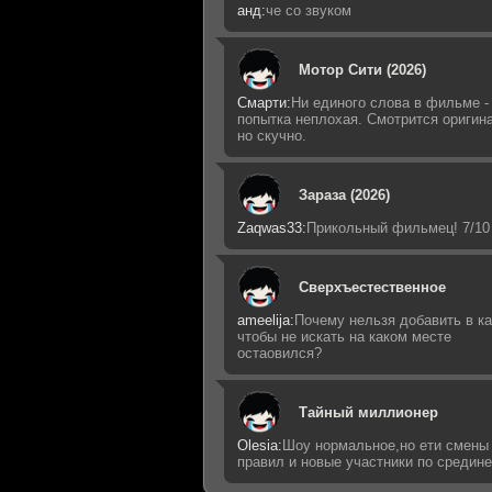
анд:
че со звуком
Мотор Сити (2026)
Смарти:
Ни единого слова в фильме -
попытка неплохая. Смотрится оригин
но скучно.
Зараза (2026)
Zaqwas33:
Прикольный фильмец! 7/10
Сверхъестественное
ameelija:
Почему нельзя добавить в ка
чтобы не искать на каком месте
остаовился?
Тайный миллионер
Olesia:
Шоу нормальное,но ети смены
правил и новые участники по средин