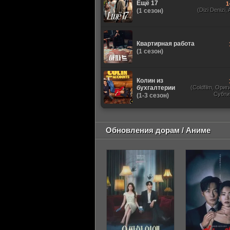
Ещё 17
1
(Dizi Denizi, A
(1 сезон)
Квартирная работа
(1 сезон)
Колин из
бухгалтерии
(Coldfilm, Ори
Субти
(1-3 сезон)
Обновления дорам / Аниме