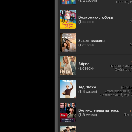
(1-2 сезон)
LostFilm, 
Оригинальный
Субтитры, Дубля
Films, N
Возможная любовь
(
(1 сезон)
Закон природы
(
(1 сезон)
Айрис
(Кравец, Ориг
(1 сезон)
Субтитры,
Тед Лассо
(Coldfil
Дублированный, 
(1-4 сезон)
Оригинальный, Укр. 
TVShows, HDrezka St
HDrezka Studio, У
Великолепная пятёрка
1
(Не т
(1-8 сезон)