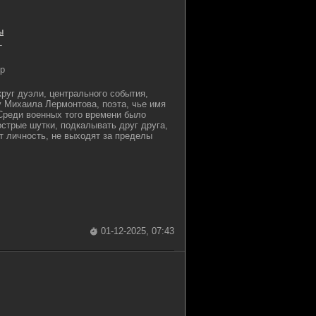
ы
-
p
руг дуэли, центрального события,
у Михаила Лермонтова, поэта, чье имя
Среди военных того времени было
стрые шутки, подкалывать друг друга,
т личность, не выходят за пределы
01-12-2025, 07:43