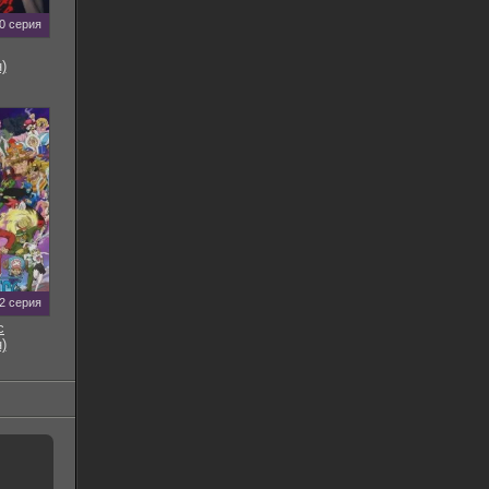
0 серия
)
2 серия
с
)