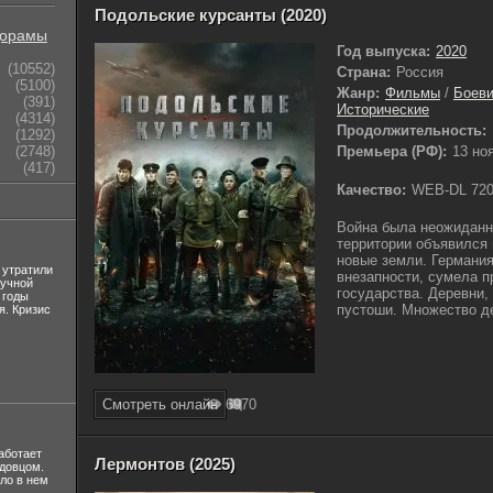
Подольские курсанты (2020)
орамы
Год выпуска:
2020
(10552)
Страна:
Россия
(5100)
Жанр:
Фильмы
/
Боеви
(391)
Исторические
(4314)
Продолжительность:
(1292)
(2748)
Премьера (РФ):
13 но
(417)
Качество:
WEB-DL 72
Война была неожиданн
территории объявился 
новые земли. Германия
 утратили
внезапности, сумела п
лучной
государства. Деревни
 годы
пустоши. Множество д
я. Кризис
Смотреть онлайн
697
0
аботает
Лермонтов (2025)
вдовцом.
ло в нем