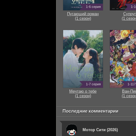
1-6 серия
1-1
Пугающий роман
Супруг
(1 сезон)
(1 сезон
1-7 серия
1-117
Мечтаю о тебе
Ван-Пи
(1 сезон)
(1 сезон
Последние комментарии
Мотор Сити (2026)