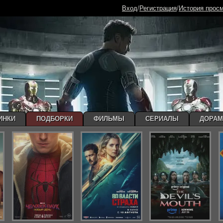
Вход
/
Регистрация
/
История прос
ИНКИ
ПОДБОРКИ
ФИЛЬМЫ
СЕРИАЛЫ
ДОРА