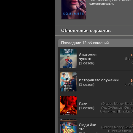
тяжелый след. Он не может
самостоятельно
Обновления сериалов
Последние 12 обновлений
Анатомия
1
чувств
(Не 
(1 сезон)
История его служанки
1
(Не т
(1 сезон)
Лаки
(Dragon Money Studio,
Укр. Субтитры, Ориг
(1 сезон)
Субтитры, HDrezka St
HDrezka Studio, Дубля
St. 18+, LostFilm
Люди Икс
(Dragon Money Studio,
’97
HDrezka Studio,