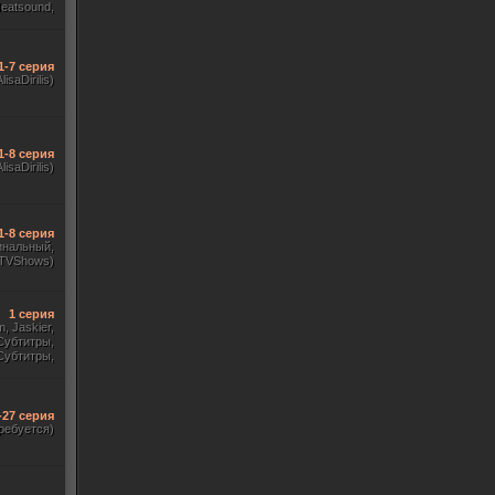
Heatsound,
, Jaskier,
ж Flarrow
ewComers)
1-7 серия
AlisaDirilis)
1-8 серия
AlisaDirilis)
1-8 серия
инальный,
 TVShows)
1 серия
m, Jaskier,
Субтитры,
Субтитры,
udio. 18+,
краинский)
-27 серия
ребуется)