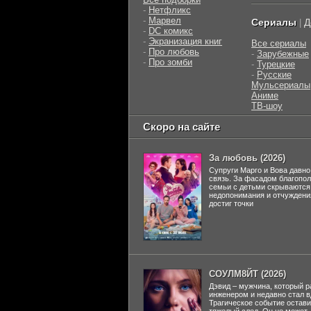
-
Нетфликс
-
Марвел
Сериалы
Д
|
-
DC комикс
-
Экранизация книг
Все сериалы
-
Про любовь
-
Зарубежные
-
Про зомби
-
Турецкие
-
Русские
Мульсериалы
Аниме
ТВ-шоу
Скоро на сайте
За любовь (2026)
Супруги Марго и Вова давно
связь. За фасадом благопо
семьи с детьми скрываются
недопонимания и отчуждени
достиг точки
СОУЛМ8ЙТ (2026)
Дэвид – мужчина, который р
инженером и недавно стал 
Трагическое событие остави