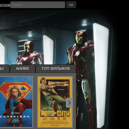
мотров
OK
МЫ
АНИМЕ
ТОП ФИЛЬМОВ
›