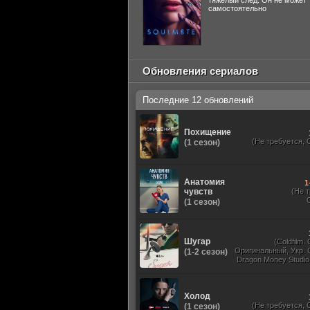
тяжелый след. Он не может
самостоятельно
Обновления сериалов
Последние 12 обновлений
Похищение
(Не требуется, 
(1 сезон)
Анатомия
1
чувств
(Не 
(1 сезон)
Шугар
(Coldfilm,
Оригинальный, Укр. 
(1-2 сезон)
Dragon Money Studio,
HDrezka Studio, Viru
Red Head Sound, N
TVShows, Дубли
Холод
(Не требуется, 
(1 сезон)