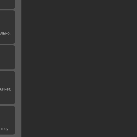
ально,
бинет,
е шоу