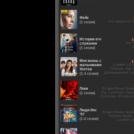
Фейк
(Не требуется, 
(1 сезон)
История его
1
служанки
(Не 
(1 сезон)
Моя жизнь с
1
мальчиками
(Coldfilm, LE-
Уолтер
TVShows, Укр. 
Дублированный, Ук
(1-3 сезон)
Оригинальный, 
Лаки
(Dragon Money Studio,
Укр. Субтитры, Ориг
(1 сезон)
Субтитры, HDrezka St
HDrezka Studio, Дубля
St. 18+, LostFilm
Люди Икс
(Dragon Money Studio,
’97
HDrezka Studio,
(1-2 сезон)
LostFilm, 
Оригинальный
Субтитры, Дубля
Films, N