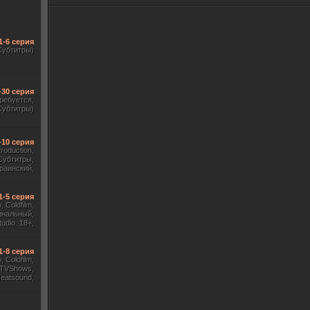
1-6 серия
Субтитры)
-30 серия
требуется,
Субтитры)
-10 серия
Production,
Субтитры,
раинский,
Субтитры)
1-5 серия
 Coldfilm,
инальный,
udio. 18+,
ж HDrezka
, TVShows)
1-8 серия
 Coldfilm,
 TVShows,
Heatsound,
, Jaskier,
ж Flarrow
ewComers)