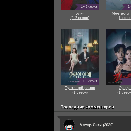
1-42 серия
1-
Блич
Мечтаю о 
(1-2 сезон)
(1 сезон
1-6 серия
1-1
Пугающий роман
Супруг
(1 сезон)
(1 сезон
Последние комментарии
Мотор Сити (2026)