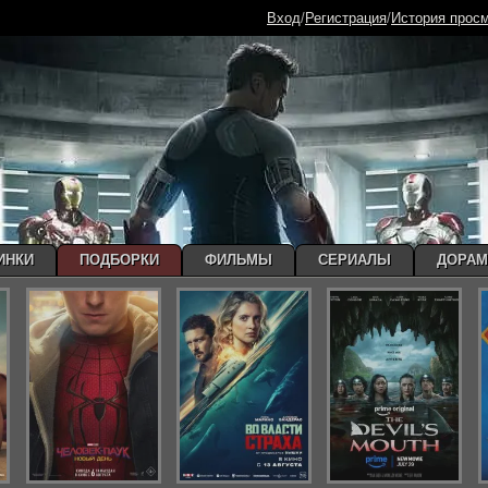
Вход
/
Регистрация
/
История прос
ИНКИ
ПОДБОРКИ
ФИЛЬМЫ
СЕРИАЛЫ
ДОРА