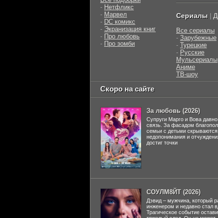
-
Нетфликс
-
Марвел
Сериалы
Д
|
-
DC комикс
-
Экранизация книг
Все сериалы
-
Про любовь
-
Зарубежные
-
Про зомби
-
Турецкие
-
Русские
Мульсериалы
Аниме
ТВ-шоу
Скоро на сайте
За любовь (2026)
Супруги Марго и Вова давно
связь. За фасадом благопо
семьи с детьми скрываются
недопонимания и отчуждени
достиг точки
СОУЛМ8ЙТ (2026)
Дэвид – мужчина, который р
инженером и недавно стал 
Трагическое событие остави