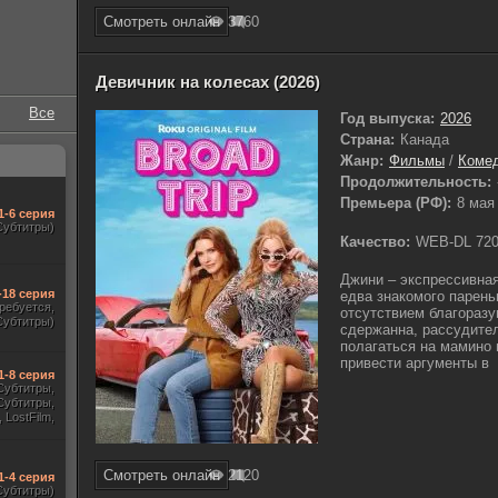
Смотреть онлайн
376
0
Девичник на колесах (2026)
Все
Год выпуска:
2026
Страна:
Канада
Жанр:
Фильмы
/
Коме
Продолжительность:
Премьера (РФ):
8 мая
1-6 серия
Субтитры)
Качество:
WEB-DL 72
Джини – экспрессивна
-18 серия
едва знакомого парень
требуется,
отсутствием благоразу
Субтитры)
сдержанна, рассудител
полагаться на мамино 
привести аргументы в
1-8 серия
 Субтитры,
Субтитры,
 LostFilm,
seProject,
ewstudio,
рованный,
Смотреть онлайн
212
0
Jaskier)
1-4 серия
Субтитры)