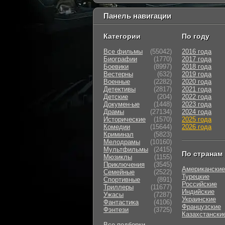
Панель навигации
Категории
По году
Все фильмы
(55042)
2016 года
Биографии
(1770)
2017 года
Боевики
(8997)
2018 года
Вестерны
(632)
2019 года
Военные
(2282)
2020 года
Детективы
(2817)
2021 года
Детские
(204)
2022 года
Докумен-ые
(1448)
2023 года
Драмы
(27134)
2024 года
Исторические
(1570)
2025 года
Комедии
(15644)
2026 года
Криминал
(5823)
Мелодрамы
(10160)
Мультфильмы
(2415)
По странам
Мюзиклы
(1155)
Приключения
(3545)
Американские
Семейные
(2522)
Турецкие
Cпортивные
(891)
Российские
Триллеры
(11677)
Индийские
Ужасы
(7287)
Украинские
Фантастика
(4106)
Французские
Фэнтези
(3725)
Казахстански
Все подборки