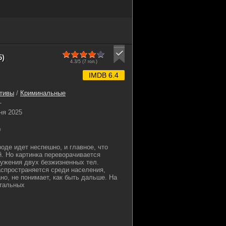
5)
4.3/5 (
7
гол.)
IMDB 6.4
тивы
/
Криминальные
-
ня 2025
0
оде идет неспешно, и главное, что
й. Но картинка переворачивается
ужения двух безжизненных тел.
спространяется среди населения,
но, не понимает, как быть дальше. На
отальных