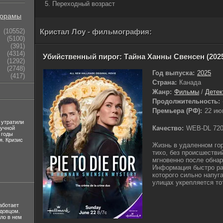
5. Переходный возраст
орамы
(10552)
Кристал Лоу - фильмография:
(5100)
(391)
(4314)
Убийственный пирог: Тайна Ханны Свенсен (202
(1292)
(2748)
Год выпуска:
2025
(417)
Страна:
Канада
Жанр:
Фильмы
/
Детек
Продолжительность:
Премьера (РФ):
22 ию
 утратили
Качество:
WEB-DL 72
лучной
 годы
я. Кризис
Жизнь в удаленном гор
тихо, без происшестви
мгновенно после обнар
Информация быстро ра
которого сильно напуга
улицах укрепляется т
аботает
вдовцом.
ло в нем