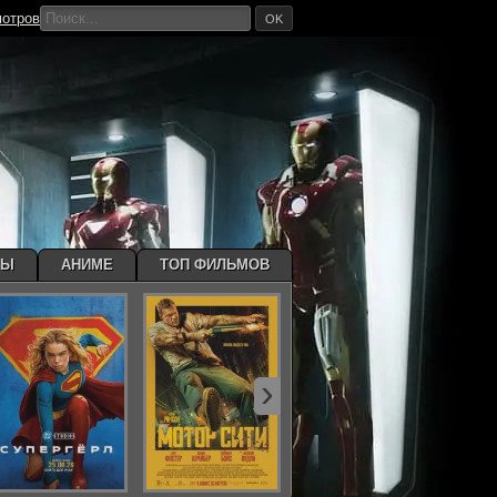
мотров
OK
МЫ
АНИМЕ
ТОП ФИЛЬМОВ
›