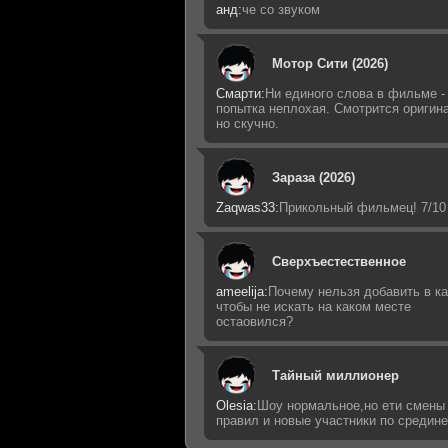
анд:
че со звуком
Мотор Сити (2026)
Смарти:
Ни единого слова в фильме -
попытка неплохая. Смотрится оригин
но скучно.
Зараза (2026)
Zaqwas33:
Прикольный фильмец! 7/10
Сверхъестественное
ameelija:
Почему нельзя добавить в ка
чтобы не искать на каком месте
остаовился?
Тайный миллионер
Olesia:
Шоу нормальное,но ети смены
правил и новые участники по средин