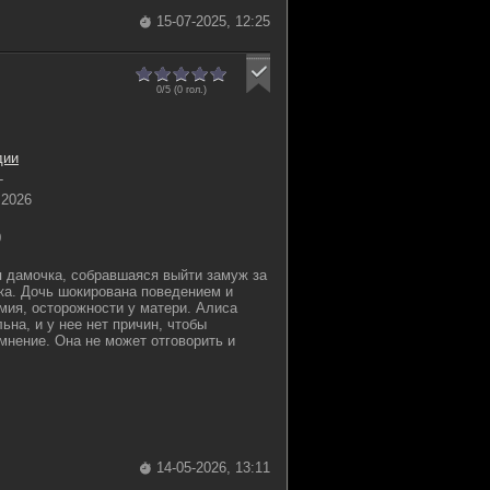
15-07-2025, 12:25
0/5 (
0
гол.)
дии
-
 2026
0
я дамочка, собравшаяся выйти замуж за
ка. Дочь шокирована поведением и
мия, осторожности у матери. Алиса
ьна, и у нее нет причин, чтобы
мнение. Она не может отговорить и
14-05-2026, 13:11