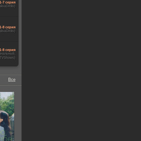
1-7 серия
AlisaDirilis)
1-8 серия
AlisaDirilis)
1-8 серия
инальный,
 TVShows)
Все