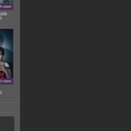
8 серия
тебе
)
0 серия
)