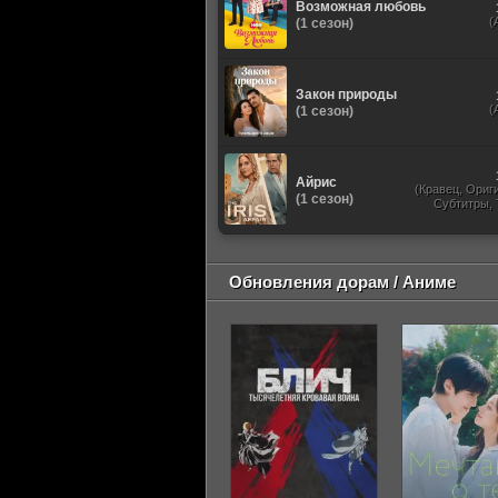
Возможная любовь
(
(1 сезон)
Закон природы
(
(1 сезон)
Айрис
(Кравец, Ориг
(1 сезон)
Субтитры,
Обновления дорам / Аниме