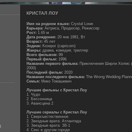
КРИСТАЛ ЛОУ
Имя на родном языке:
Crystal Lowe
Карьера:
Актриса, Продюсер, Режиссер
Рост:
1.65 м
Дата рождения:
20 янв 1981, Вт
Возраст:
45 лет
Зодиак:
Козерог (capricorn)
Жанры:
драма, комедия, триллер
Всего фильмов:
99
Первый фильм:
1996
Название первого фильма:
Приключения Ширли Холмс (с
2000)
Последний фильм:
2020
Название последнего фильма:
The Wrong Wedding Planne
Семья:
Мико Томашевич
Лучшие фильмы с Кристал Лоу
1. Чудо
2. Бессонница
3. Авансцена 2
Лучшие сериалы с Кристал Лоу
1. Сверхъестественное
2. Звездные врата: Атлантида
3. Звездные врата: ЗВ-1
е
4. Секс в другом городе