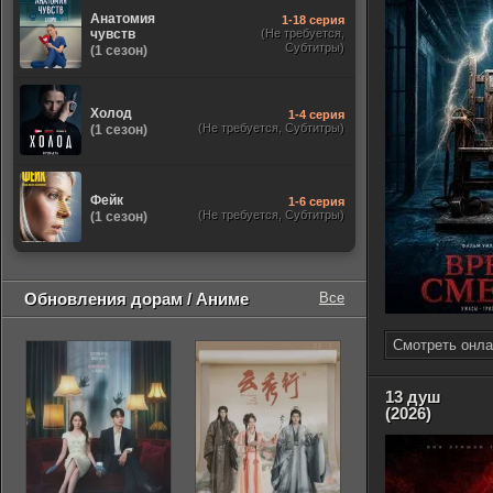
Анатомия
1-18 серия
чувств
(Не требуется,
Субтитры)
(1 сезон)
Холод
1-4 серия
(Не требуется, Субтитры)
(1 сезон)
Фейк
1-6 серия
(Не требуется, Субтитры)
(1 сезон)
Обновления дорам / Аниме
Все
Смотреть онла
13 душ
(2026)