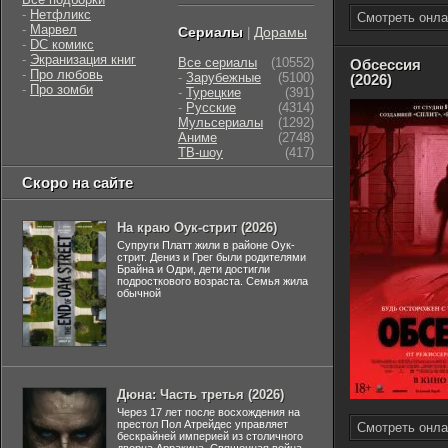
-
Нетфликс
Смотреть онла
-
Марвел
Сериалы
Дорамы
|
-
DC комикс
-
Экранизация книг
Все сериалы
(10552)
Обсессия
-
Про любовь
-
Зарубежные
(5100)
(2026)
-
Про зомби
-
Турецкие
(391)
-
Русские
(4314)
Мульсериалы
(1292)
Аниме
(2748)
ТВ-шоу
(417)
Скоро на сайте
На краю Оук-стрит (2026)
Супруги Платт жили в районе Оук-
стрит. Дениз и Грег были родителями
Брайна и Одри, дети достигли
подросткового возраста. Семья жила
обычной
Дюна: Часть третья (2026)
Через 17 лет после восхождения на
престол Пол Атрейдес управляет
Смотреть онла
бескрайней империей из столичного