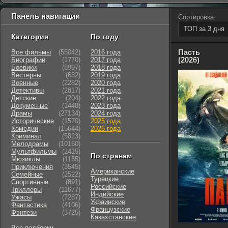
Панель навигации
Сортировка:
ТОП за 3 дня
Категории
По году
Пасть
Все фильмы
(55042)
2016 года
(2026)
Биографии
(1770)
2017 года
Боевики
(8997)
2018 года
Вестерны
(632)
2019 года
Военные
(2282)
2020 года
Детективы
(2817)
2021 года
Детские
(204)
2022 года
Докумен-ые
(1448)
2023 года
Драмы
(27134)
2024 года
Исторические
(1570)
2025 года
Комедии
(15644)
2026 года
Криминал
(5823)
Мелодрамы
(10160)
Мультфильмы
(2415)
По странам
Мюзиклы
(1155)
Приключения
(3545)
Американские
Семейные
(2522)
Турецкие
Cпортивные
(891)
Российские
Триллеры
(11677)
Индийские
Ужасы
(7287)
Украинские
Фантастика
(4106)
Французские
Фэнтези
(3725)
Казахстанские
Все подборки