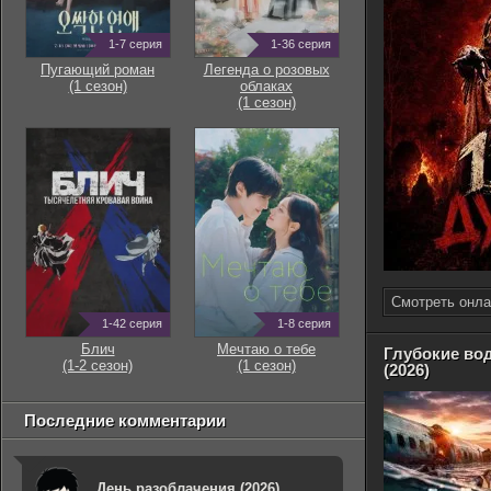
1-7 серия
1-36 серия
Пугающий роман
Легенда о розовых
(1 сезон)
облаках
(1 сезон)
Смотреть онла
1-42 серия
1-8 серия
Блич
Мечтаю о тебе
Глубокие во
(1-2 сезон)
(1 сезон)
(2026)
Последние комментарии
День разоблачения (2026)