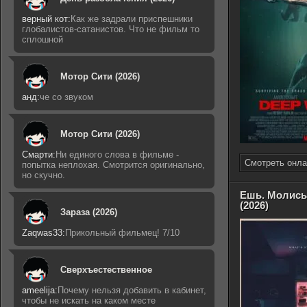
верный кот:
Как же задрали приспешники
глобалистов-сатанистов. Что не фильм то
сплошной
Мотор Сити (2026)
анд:
че со звуком
Мотор Сити (2026)
Смарти:
Ни единого слова в фильме -
Смотреть онла
попытка неплохая. Смотрится оригинально,
но скучно.
Ешь. Молись
(2026)
Зараза (2026)
Zaqwas33:
Прикольный фильмец! 7/10
Сверхъестественное
ameelija:
Почему нельзя добавить в кабинет,
чтобы не искать на каком месте