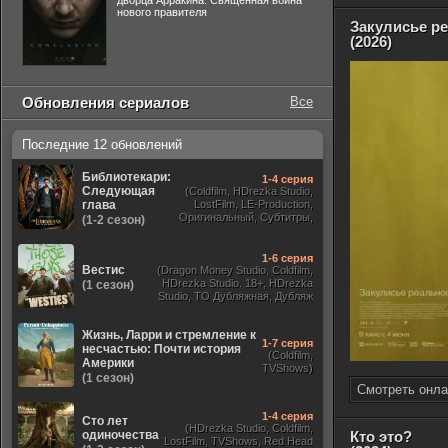
дворца Арракина. Священная война
нового правителя
Закулисье р
(2026)
Обновления сериалов
Все
Последние 12 обновлений
Библиотекари:
1-4 серия
Следующая
(Coldfilm, HDrezka Studio,
глава
LostFilm, LE-Production,
Оригинальный, Субтитры,
(1-2 сезон)
Viju, TVShows,
RezkaStudio)
1-6 серия
Вестис
(Dragon Money Studio, Coldfilm,
HDrezka Studio. 18+, HDrezka
(1 сезон)
Studio, ТО Дубляжная, Дубляж
HDrezka St. 18+, LostFilm)
Жизнь, Ларри и стремление к
1-7 серия
несчастью: Почти история
(Coldfilm,
Америки
TVShows)
(1 сезон)
Смотреть онла
1-4 серия
Сто лет
(HDrezka Studio, Coldfilm,
одиночества
Кто это?
LostFilm, TVShows, Red Head