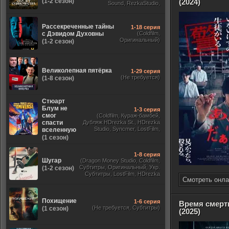
(1-2 сезон)
(2024)
Sound, RezkaStudio,
Оригинальный,
ViruseProject)
Рассекреченные тайны
1-18 серия
с Дэвидом Духовны
(Coldfilm,
Оригинальный)
(1-2 сезон)
Великолепная пятёрка
1-29 серия
(Не требуется)
(1-8 сезон)
Стюарт
Блум не
1-3 серия
смог
(Coldfilm, Кураж-бамбей,
спасти
Дубляж HDrezka St., HDrezka
Studio, Syncmer, LostFilm,
вселенную
Украинский, Оригинальный,
(1 сезон)
TVShows)
1-8 серия
Шугар
(Dragon Money Studio, Coldfilm,
Субтитры, Оригинальный, Укр.
(1-2 сезон)
Субтитры, LostFilm, HDrezka
Смотреть онла
Studio, ViruseProject, Red Head
Sound, Newstudio, TVShows,
Дублированный, Jaskier)
Похищение
1-6 серия
Время смерт
(Не требуется, Субтитры)
(1 сезон)
(2025)