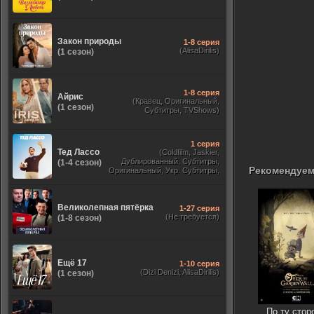
Закон природы
1-8 серия
(AlisaDirilis)
(1 сезон)
1-8 серия
Айрис
(Кравец, Оригинальный,
(1 сезон)
Субтитры, TVShows)
1 серия
Тед Лассо
(Coldfilm, Jaskier,
Дублированный, Субтитры,
(1-4 сезон)
Рекомендуем
Оригинальный, Укр. Субтитры,
TVShows, HDrezka Studio. 18+,
HDrezka Studio, Украинский)
Великолепная пятёрка
1-27 серия
(Не требуется)
(1-8 сезон)
Ещё 17
1-10 серия
(Dizi Denizi, AlisaDirilis)
(1 сезон)
По ту стор