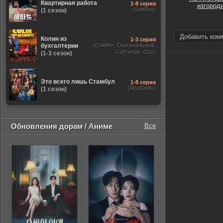
Квартирная работа
1-8 серия
изгород
(SoftBox)
(1 сезон)
Добавить ком
Колин из
1-3 серия
бухгалтерии
(Coldfilm, Оригинальный,
Субтитры, Ozz)
(1-3 сезон)
Это всего лишь Стамбул
1-8 серия
(AlisaDirilis)
(1 сезон)
Обновления дорам / Аниме
Все