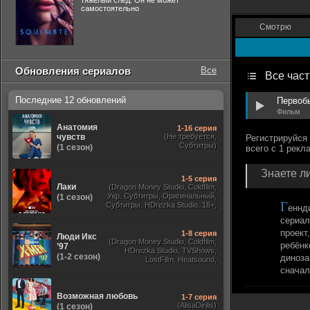
тяжелый след. Он не может
самостоятельно
Смотрю
Обновления сериалов
Все
Все час
Последние 12 обновлений
Первоб
Фильм
Анатомия
1-16 серия
чувств
(Не требуется,
Субтитры)
(1 сезон)
Знаете ли
1-5 серия
Лаки
(Dragon Money Studio, Coldfilm,
Укр. Субтитры, Оригинальный,
(1 сезон)
Г
Субтитры, HDrezka Studio. 18+,
еннд
HDrezka Studio, Дубляж HDrezka
сериал
St. 18+, LostFilm, TVShows)
проект
1-8 серия
Люди Икс
(Dragon Money Studio, Coldfilm,
ребёнк
’97
HDrezka Studio, TVShows,
(1-2 сезон)
диноза
LostFilm, Heatsound,
Оригинальный, Jaskier,
сначал
Субтитры, Дубляж Flarrow
Films, NewComers)
Возможная любовь
1-7 серия
(AlisaDirilis)
(1 сезон)