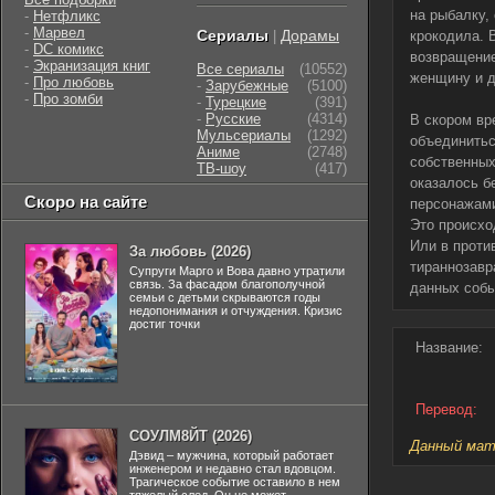
на рыбалку,
-
Нетфликс
-
Марвел
Сериалы
Дорамы
|
крокодила. 
-
DC комикс
возвращение
-
Экранизация книг
Все сериалы
(10552)
женщину и д
-
Про любовь
-
Зарубежные
(5100)
-
Про зомби
-
Турецкие
(391)
-
Русские
(4314)
В скором вр
Мульсериалы
(1292)
объединитьс
Аниме
(2748)
собственных
ТВ-шоу
(417)
оказалось б
Скоро на сайте
персонажами
Это происхо
Или в проти
За любовь (2026)
тираннозавр
Супруги Марго и Вова давно утратили
связь. За фасадом благополучной
данных соб
семьи с детьми скрываются годы
недопонимания и отчуждения. Кризис
достиг точки
Название:
Перевод:
СОУЛМ8ЙТ (2026)
Данный мате
Дэвид – мужчина, который работает
инженером и недавно стал вдовцом.
Трагическое событие оставило в нем