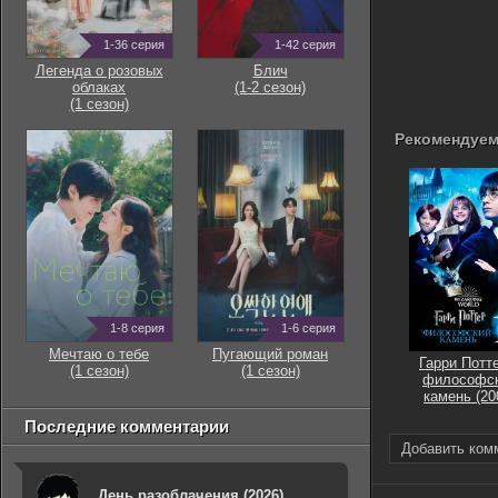
1-36 серия
1-42 серия
Легенда о розовых
Блич
облаках
(1-2 сезон)
(1 сезон)
Рекомендуем
1-8 серия
1-6 серия
Мечтаю о тебе
Пугающий роман
Гарри Потт
(1 сезон)
(1 сезон)
философс
камень (20
Последние комментарии
Добавить ком
День разоблачения (2026)