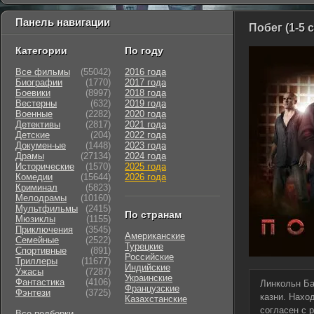
Панель навигации
Побег (1-5 
Категории
По году
Все фильмы
(55042)
2016 года
Биографии
(1770)
2017 года
Боевики
(8997)
2018 года
Вестерны
(632)
2019 года
Военные
(2282)
2020 года
Детективы
(2817)
2021 года
Детские
(204)
2022 года
Докумен-ые
(1448)
2023 года
Драмы
(27134)
2024 года
Исторические
(1570)
2025 года
Комедии
(15644)
2026 года
Криминал
(5823)
Мелодрамы
(10160)
Мультфильмы
(2415)
По странам
Мюзиклы
(1155)
Приключения
(3545)
Американские
Семейные
(2522)
Турецкие
Cпортивные
(891)
Российские
Триллеры
(11677)
Индийские
Ужасы
(7287)
Украинские
Фантастика
(4106)
Линкольн Ба
Французские
Фэнтези
(3725)
казни. Нахо
Казахстанские
согласен с 
Все подборки