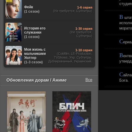
студия
Фейк
1-6 серия
(Не требуется, Субтитры)
(1 сезон)
В
штат
исполн
морато
История его
1-30 серия
служанки
(Не требуется,
Субтитры)
(1 сезон)
С
ериа
Моя жизнь с
1-10 серия
мальчиками
(Coldfilm, LE-Production,
В
ентв
Уолтер
TVShows, Укр. Субтитры,
утверд
Дублированный, Украинский,
(1-3 сезон)
Оригинальный, Субтитры)
С
айла
Обновления дорам / Аниме
Все
Бэга.