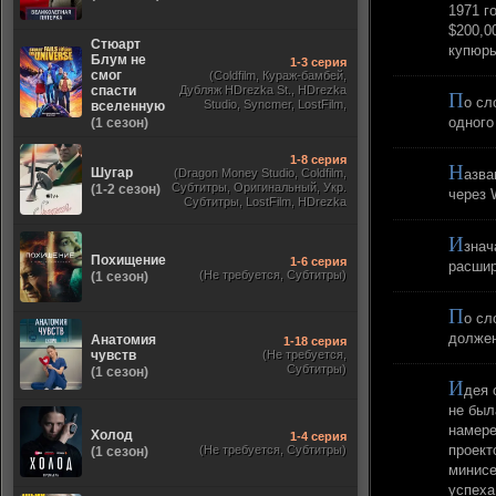
1971 г
$200,0
Стюарт
купюры
Блум не
1-3 серия
смог
(Coldfilm, Кураж-бамбей,
спасти
Дубляж HDrezka St., HDrezka
П
о сл
Studio, Syncmer, LostFilm,
вселенную
Украинский, Оригинальный,
одного
(1 сезон)
TVShows)
1-8 серия
Н
Шугар
(Dragon Money Studio, Coldfilm,
азва
Субтитры, Оригинальный, Укр.
(1-2 сезон)
через 
Субтитры, LostFilm, HDrezka
Studio, ViruseProject, Red Head
Sound, Newstudio, TVShows,
И
Дублированный, Jaskier)
знач
Похищение
1-6 серия
расшир
(Не требуется, Субтитры)
(1 сезон)
П
о сл
должен
Анатомия
1-18 серия
чувств
(Не требуется,
Субтитры)
(1 сезон)
И
дея 
не был
намере
Холод
1-4 серия
проект
(Не требуется, Субтитры)
(1 сезон)
минисе
успеха