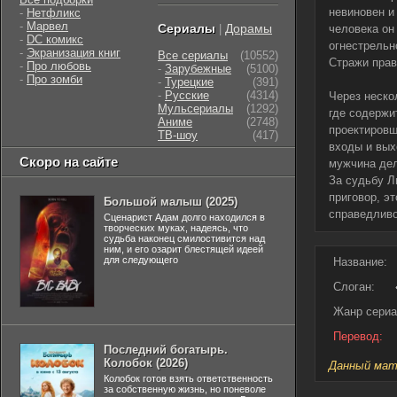
невиновен и
-
Нетфликс
-
Марвел
Сериалы
Дорамы
|
человека он
-
DC комикс
огнестрельн
-
Экранизация книг
Все сериалы
(10552)
Стражи прав
-
Про любовь
-
Зарубежные
(5100)
-
Про зомби
-
Турецкие
(391)
-
Русские
(4314)
Через неско
Мульсериалы
(1292)
где содержи
Аниме
(2748)
проектировщ
ТВ-шоу
(417)
входы и вых
Скоро на сайте
мужчина дел
За судьбу Л
приговор, э
Большой малыш (2025)
справедливо
Сценарист Адам долго находился в
творческих муках, надеясь, что
судьба наконец смилостивится над
ним, и его озарит блестящей идеей
для следующего
Название:
Слоган:
Жанр сериа
Перевод:
Последний богатырь.
Колобок (2026)
Данный мате
Колобок готов взять ответственность
за собственную жизнь, но поневоле