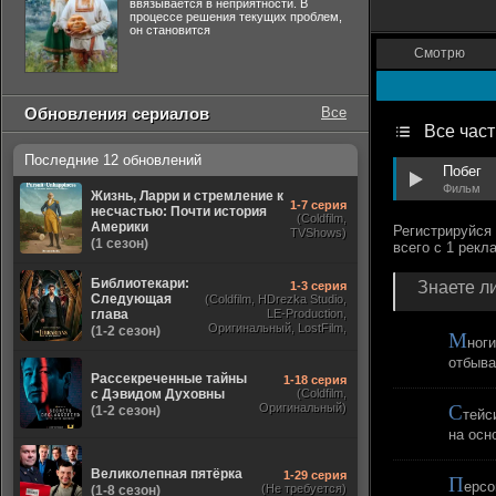
ввязывается в неприятности. В
процессе решения текущих проблем,
он становится
Смотрю
Обновления сериалов
Все
Все час
Последние 12 обновлений
Побег
Фильм
Жизнь, Ларри и стремление к
1-7 серия
несчастью: Почти история
(Coldfilm,
Америки
TVShows)
(1 сезон)
Библиотекари:
Знаете ли
1-3 серия
Следующая
(Coldfilm, HDrezka Studio,
глава
LE-Production,
Оригинальный, LostFilm,
(1-2 сезон)
М
ног
TVShows)
отбыва
Рассекреченные тайны
1-18 серия
с Дэвидом Духовны
(Coldfilm,
Оригинальный)
С
(1-2 сезон)
тейс
на осн
Великолепная пятёрка
1-29 серия
П
ерсо
(Не требуется)
(1-8 сезон)