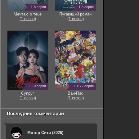
1-8 серия
1-6 серия
Мечтаю о тебе
Пугающий роман
(1 сезон)
(1 сезон)
1-10 серия
1-1172 серия
Супруг
Ван-Пис
(1 сезон)
(1 сезон)
Последние комментарии
Мотор Сити (2026)