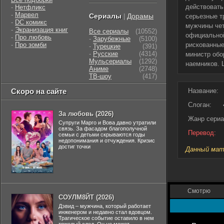
действовать
-
Нетфликс
-
Марвел
Сериалы
Дорамы
|
серьезные т
-
DC комикс
мужчины чет
-
Экранизация книг
Все сериалы
(10552)
официальной
-
Про любовь
-
Зарубежные
(5100)
-
Про зомби
рискованные
-
Турецкие
(391)
-
Русские
(4314)
министр обо
Мульсериалы
(1292)
наемников. 
Аниме
(2748)
ТВ-шоу
(417)
Скоро на сайте
Название:
Слоган:
За любовь (2026)
Жанр сериа
Супруги Марго и Вова давно утратили
связь. За фасадом благополучной
Перевод:
семьи с детьми скрываются годы
недопонимания и отчуждения. Кризис
достиг точки
Данный мате
Смотрю
СОУЛМ8ЙТ (2026)
Дэвид – мужчина, который работает
инженером и недавно стал вдовцом.
Трагическое событие оставило в нем