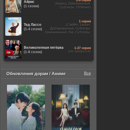
1-8 серия
Айрис
(Кравец, Оригинальный,
(1 сезон)
Субтитры, TVShows)
1 серия
Тед Лассо
(Coldfilm, Jaskier,
Дублированный, Субтитры,
(1-4 сезон)
Оригинальный, Укр. Субтитры,
TVShows, HDrezka Studio. 18+,
HDrezka Studio, Украинский)
Великолепная пятёрка
1-27 серия
(Не требуется)
(1-8 сезон)
Обновления дорам / Аниме
Все