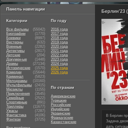
Панель навигации
Берлин'23 (
Категории
По году
Все фильмы
(55042)
2016 года
Биографии
(1770)
2017 года
Боевики
(8997)
2018 года
Вестерны
(632)
2019 года
Военные
(2282)
2020 года
Детективы
(2817)
2021 года
Детские
(204)
2022 года
Докумен-ые
(1448)
2023 года
Драмы
(27134)
2024 года
Исторические
(1570)
2025 года
Комедии
(15644)
2026 года
Криминал
(5823)
Мелодрамы
(10160)
Мультфильмы
(2415)
По странам
Мюзиклы
(1155)
Приключения
(3545)
Американские
Семейные
(2522)
Турецкие
Cпортивные
(891)
Российские
Триллеры
(11677)
Индийские
Ужасы
(7287)
Украинские
Фантастика
(4106)
В Берлин пр
Французские
Фэнтези
(3725)
Задача двоя
Казахстанские
дать ситуац
Все подборки