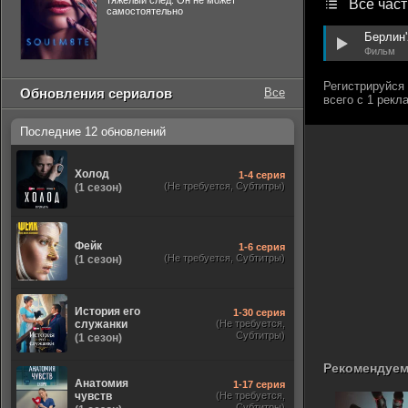
тяжелый след. Он не может
Все част
самостоятельно
Берлин'
Фильм
Обновления сериалов
Все
Последние 12 обновлений
Холод
1-4 серия
(Не требуется, Субтитры)
(1 сезон)
Фейк
1-6 серия
(Не требуется, Субтитры)
(1 сезон)
История его
1-30 серия
служанки
(Не требуется,
Субтитры)
(1 сезон)
Рекомендуем
Анатомия
1-17 серия
чувств
(Не требуется,
Субтитры)