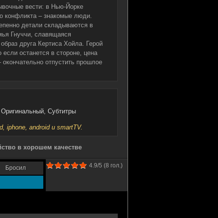
ывочные вести: в Нью-Йорке
го конфликта – знакомые люди.
тепенно детали складываются в
мья Гнуччи, славящаяся
образ друга Кертиса Хойла. Герой
о если останется в стороне, цена
– окончательно отпустить прошлое
m, Оригинальный, Субтитры
iphone, android и smartTV.
йство в хорошем качестве
4.9
/5 (
8
гол.)
Бросил