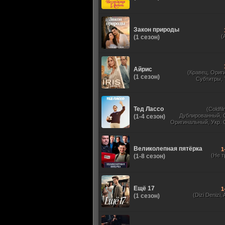
Закон природы
(
(1 сезон)
Айрис
(Кравец, Ориг
(1 сезон)
Субтитры,
Тед Лассо
(Coldfil
Дублированный, 
(1-4 сезон)
Оригинальный, Укр. 
TVShows, HDrezka St
HDrezka Studio, У
Великолепная пятёрка
1
(Не т
(1-8 сезон)
Ещё 17
1
(Dizi Denizi, A
(1 сезон)