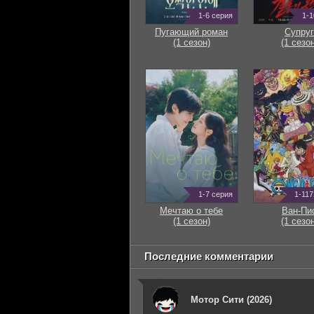
1-6 серия
1-1
Пугающий роман
Супруг
(1 сезон)
(1 сезон
1-7 серия
1-117
Мечтаю о тебе
Ван-Пи
(1 сезон)
(1 сезон
Последние комментарии
Мотор Сити (2026)