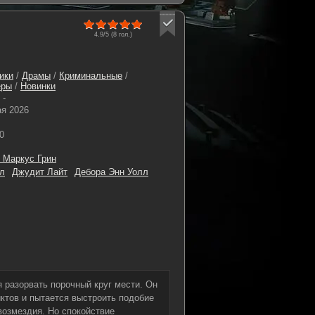
4.9/5 (
8
гол.)
ики
/
Драмы
/
Криминальные
/
еры
/
Новинки
-
ая 2026
0
 Маркус Грин
л
Джудит Лайт
Дебора Энн Уолл
я разорвать порочный круг мести. Он
ктов и пытается выстроить подобие
возмездия. Но спокойствие