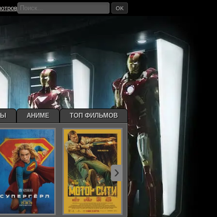
мотров
OK
МЫ
АНИМЕ
ТОП ФИЛЬМОВ
›