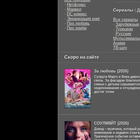
-
Нетфликс
-
Марвел
Сериалы
Д
|
-
DC комикс
-
Экранизация книг
Все сериалы
-
Про любовь
-
Зарубежные
-
Про зомби
-
Турецкие
-
Русские
Мульсериалы
Аниме
ТВ-шоу
Скоро на сайте
За любовь (2026)
Супруги Марго и Вова давно
связь. За фасадом благопо
семьи с детьми скрываются
недопонимания и отчуждени
достиг точки
СОУЛМ8ЙТ (2026)
Дэвид – мужчина, который р
инженером и недавно стал 
Трагическое событие остави