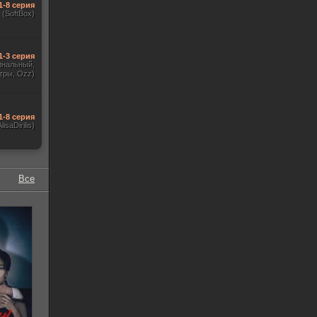
1-8 серия
(SoftBox)
1-3 серия
гинальный,
тры, Ozz)
1-8 серия
AlisaDirilis)
Все