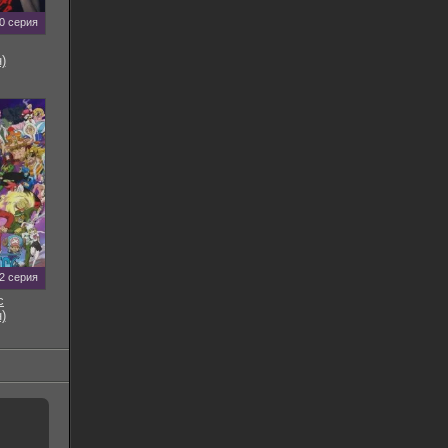
0 серия
)
2 серия
с
)