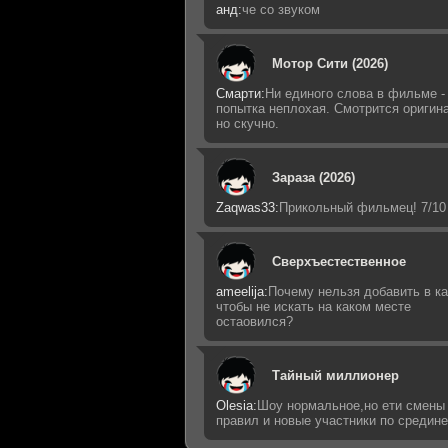
анд:
че со звуком
Мотор Сити (2026)
Смарти:
Ни единого слова в фильме -
попытка неплохая. Смотрится оригин
но скучно.
Зараза (2026)
Zaqwas33:
Прикольный фильмец! 7/10
Сверхъестественное
ameelija:
Почему нельзя добавить в ка
чтобы не искать на каком месте
остаовился?
Тайный миллионер
Olesia:
Шоу нормальное,но ети смены
правил и новые участники по средин