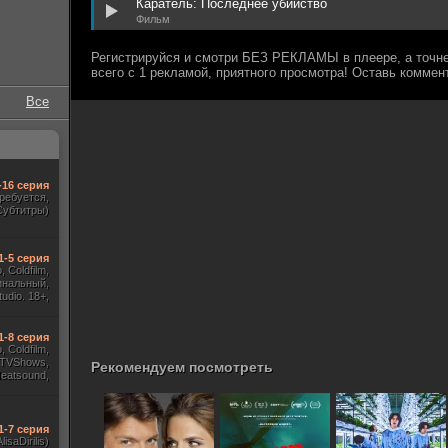
Каратель: Последнее убийство
Фильм
Все
-16 серия
требуется,
Субтитры)
1-5 серия
 Coldfilm,
инальный,
udio. 18+,
ж HDrezka
, TVShows)
1-8 серия
 Coldfilm,
 TVShows,
Рекомендуем посмотреть
Heatsound,
, Jaskier,
ж Flarrow
ewComers)
1-7 серия
AlisaDirilis)