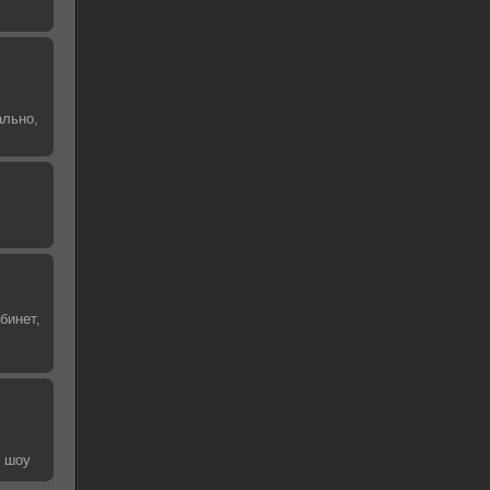
ально,
бинет,
е шоу