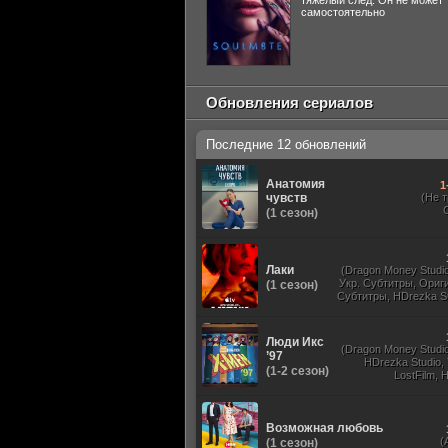
тяжелый след. Он не может
самостоятельно
Обновления сериалов
Последние 12 обновлений
Анатомия
1
чувств
(Не 
(1 сезон)
Лаки
(Dragon Money Studio,
Укр. Субтитры, Ориг
(1 сезон)
Субтитры, HDrezka St
HDrezka Studio, Дубля
St. 18+, LostFilm
Люди Икс
(Dragon Money Studio,
’97
HDrezka Studio,
(1-2 сезон)
LostFilm, 
Оригинальный
Субтитры, Дубля
Films, N
Возможная любовь
(
(1 сезон)