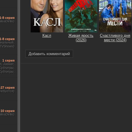
1-8 серия
AlisaDirilis)
Касл
Живая ярость
Счастливого дня
1-8 серия
(2026)
мести (2024)
инальный,
 TVShows)
Добавить комментарий
1 серия
m, Jaskier,
Субтитры,
Субтитры,
udio. 18+,
краинский)
-27 серия
ребуется)
-10 серия
lisaDirilis)