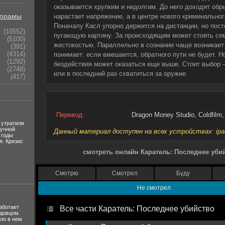
оказывается хрупким и недолгим. До него доходят обр
орамы
нарастает напряжение, а в центре нового криминально
Поначалу Касл упорно держится на дистанции, но пос
(10552)
пугающую картину. За происходящим может стоять се
(5100)
жестокостью. Параллельно в сознании чаще возникает 
(391)
(4314)
понимает: если вмешается, обратного пути не будет. Н
(1292)
бездействия может оказаться еще выше. Стоит выбор 
(2748)
или в последний раз схватиться за оружие.
(417)
Перевод:
Dragon Money Studio, Coldfil
 утратили
лучной
Данный материал доступен на всех устройствах: ipad, 
 годы
я. Кризис
смотреть онлайн Каратель: Последнее уби
Смотрю
Смотрел
Буду
Не смотрел
аботает
Все части Каратель: Последнее убийство
вдовцом.
ло в нем