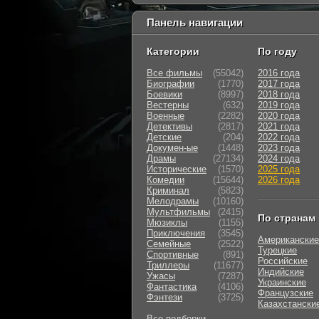
Панель навигации
Категории
По году
Все фильмы
(55042)
2016 года
Биографии
(1770)
2017 года
Боевики
(8997)
2018 года
Вестерны
(632)
2019 года
Военные
(2282)
2020 года
Детективы
(2817)
2021 года
Детские
(204)
2022 года
Докумен-ые
(1448)
2023 года
Драмы
(27134)
2024 года
Исторические
(1570)
2025 года
Комедии
(15644)
2026 года
Криминал
(5823)
Мелодрамы
(10160)
Мультфильмы
(2415)
По странам
Мюзиклы
(1155)
Приключения
(3545)
Американские
Семейные
(2522)
Турецкие
Cпортивные
(891)
Российские
Триллеры
(11677)
Индийские
Ужасы
(7287)
Украинские
Фантастика
(4106)
Французские
Фэнтези
(3725)
Казахстански
Все подборки