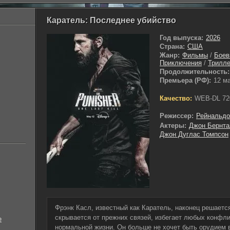
Каратель: Последнее убийство
Год выпуска:
2026
Страна:
США
Жанр:
Фильмы
/
Боев
Приключения
/
Трилл
Продолжительность:
Премьера (РФ):
12 м
Качество:
WEB-DL 72
Режиссер:
Рейнальдо
Актеры:
Джон Бернта
Джон Дуглас Томпсон
Фрэнк Касл, известный как Каратель, наконец решаетс
скрывается от прежних связей, избегает любых конфли
е
нормальной жизни. Он больше не хочет быть орудием 