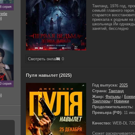
Таиланд, 1976 год, пр
8 серия
семьёй главного героя
тебе
старается восстановит
)
приехала к родным на 
школьница Йи однажды
занятий, бесследно
Смотреть онлайн
0
Пуля навылет (2025)
0 серия
Год выпуска:
2025
Страна:
Таиланд
)
Жанр:
Фильмы
/
Боеви
Триллеры
/
Новинки
Продолжительность:
Премьера (РФ):
11 ию
Качество:
WEB-DL 72
Сюжет раскручивается 