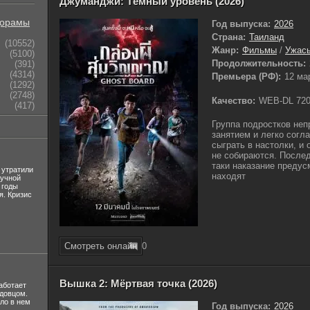
Джуманджи: Тёмный уровень (2026)
орамы
Год выпуска:
2026
Страна:
Таиланд
(10552)
Жанр:
Фильмы
/
Ужас
(5100)
Продолжительность:
(391)
(4314)
Премьера (РФ):
12 ма
(1292)
(2748)
Качество:
WEB-DL 72
(417)
Группа подростков не
занятием и легко согл
сыграть в настолки, и 
не собираются. Послед
таки наказание преду
 утратили
находят
лучной
 годы
я. Кризис
Смотреть онлайн
0
Вышка 2: Мёртвая точка (2026)
аботает
вдовцом.
ло в нем
Год выпуска:
2026