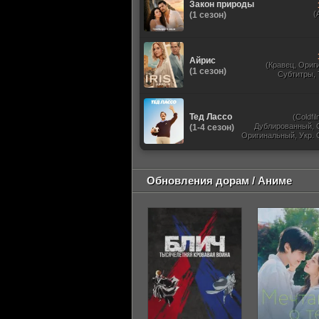
Закон природы
(
(1 сезон)
Айрис
(Кравец, Ориг
(1 сезон)
Субтитры,
Тед Лассо
(Coldfil
Дублированный, 
(1-4 сезон)
Оригинальный, Укр. 
TVShows, HDrezka St
HDrezka Studio, У
Обновления дорам / Аниме