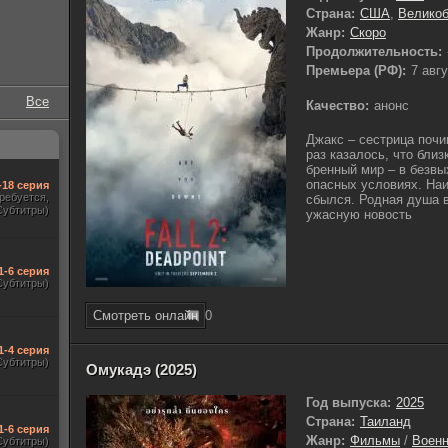
Страна:
США
,
Великоб
Жанр:
Скоро
Продолжительность:
Премьера (РФ):
7 авг
Все
Качество:
анонс
Джакс – сестрица поч
раз казалось, что близ
бренный мир – в безвы
опасных условиях. На
-18 серия
требуется,
сбылся. Родная душа в
Субтитры)
ужасную новость
1-6 серия
Субтитры)
Смотреть онлайн
0
1-4 серия
Субтитры)
Омукадэ (2025)
Год выпуска:
2025
Страна:
Таиланд
1-6 серия
Жанр:
Фильмы
/
Воен
Субтитры)