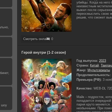
убийцы. Когда на него
неизвестным мстителе
выжил после серьезног
переосмыслить свою жи
решив, что сможет вы
ально,
Смотреть онлайн
0
Герой внутри (1-2 сезон)
Год выпуска:
2023
Страна:
Китай
,
Таилан
Жанр:
Мультсериалы
бинет,
Продолжительность:
Премьера (РФ):
3 ноя
Качество:
WEB-DL 72
Майк – подросток, кот
попадается очередной 
парня круто меняется.
е шоу
необычными. При помо
главному герою удаетс