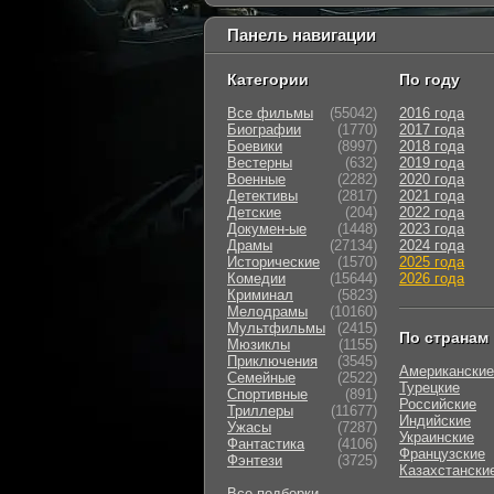
Панель навигации
Категории
По году
Все фильмы
(55042)
2016 года
Биографии
(1770)
2017 года
Боевики
(8997)
2018 года
Вестерны
(632)
2019 года
Военные
(2282)
2020 года
Детективы
(2817)
2021 года
Детские
(204)
2022 года
Докумен-ые
(1448)
2023 года
Драмы
(27134)
2024 года
Исторические
(1570)
2025 года
Комедии
(15644)
2026 года
Криминал
(5823)
Мелодрамы
(10160)
Мультфильмы
(2415)
По странам
Мюзиклы
(1155)
Приключения
(3545)
Американские
Семейные
(2522)
Турецкие
Cпортивные
(891)
Российские
Триллеры
(11677)
Индийские
Ужасы
(7287)
Украинские
Фантастика
(4106)
Французские
Фэнтези
(3725)
Казахстански
Все подборки