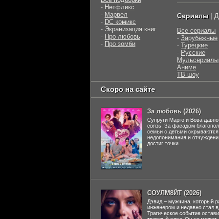
-
Нетфликс
-
Марвел
Сериалы
Д
|
-
DC комикс
-
Экранизация книг
Все сериалы
-
Про любовь
-
Зарубежные
-
Про зомби
-
Турецкие
-
Русские
Мульсериалы
Аниме
ТВ-шоу
Скоро на сайте
За любовь (2026)
Супруги Марго и Вова давно
связь. За фасадом благопо
семьи с детьми скрываются
недопонимания и отчуждени
достиг точки
СОУЛМ8ЙТ (2026)
Дэвид – мужчина, который р
инженером и недавно стал 
Трагическое событие остави