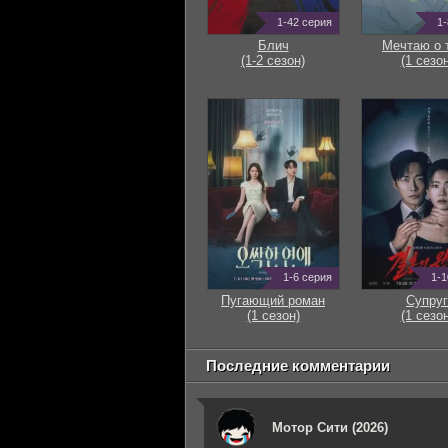
1-42 серия
1-
Блич
Мечтаю о 
(1-2 сезон)
(1 сезон
1-6 серия
1-1
Пугающий роман
Супруг
(1 сезон)
(1 сезон
Последние комментарии
Мотор Сити (2026)