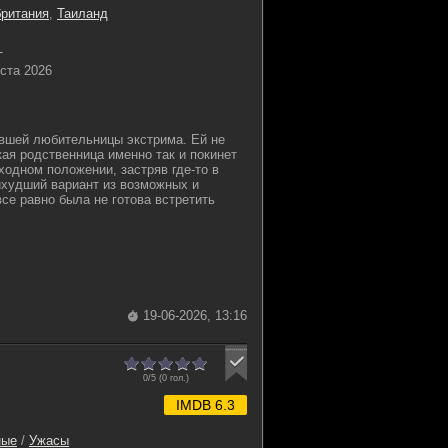
ритания
,
Таиланд
-
уста 2026
ившей любительницы экстрима. Ей не
кая родственница именно так и покинет
ходном положении, застряв где-то в
ихудший вариант из возможных и
се равно была не готова встретить
19-06-2026, 13:16
0/5 (
0
гол.)
IMDB 6.3
ные
/
Ужасы