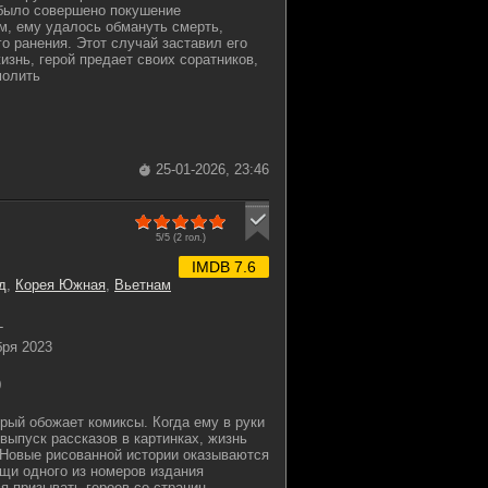
 было совершено покушение
м, ему удалось обмануть смерть,
о ранения. Этот случай заставил его
знь, герой предает своих соратников,
молить
25-01-2026, 23:46
5/5 (
2
гол.)
IMDB 7.6
д
,
Корея Южная
,
Вьетнам
-
бря 2023
0
орый обожает комиксы. Когда ему в руки
выпуск рассказов в картинках, жизнь
 Новые рисованной истории оказываются
щи одного из номеров издания
я призывать героев со страниц