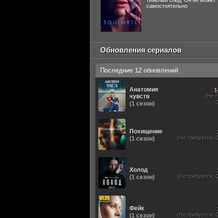
тяжелый след. Он не может
самостоятельно
Обновления сериалов
Последние 12 обновлений
Анатомия
1
чувств
(Не 
(1 сезон)
Похищение
(Не требуется, 
(1 сезон)
Холод
(Не требуется, 
(1 сезон)
Фейк
(Не требуется, 
(1 сезон)