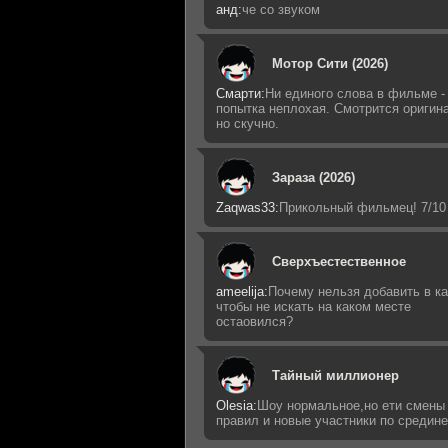
анд:
че со звуком
Мотор Сити (2026)
Смарти:
Ни единого слова в фильме -
попытка неплохая. Смотрится оригин
но скучно.
Зараза (2026)
Zaqwas33:
Прикольный фильмец! 7/10
Сверхъестественное
ameelija:
Почему нельзя добавить в ка
чтобы не искать на каком месте
остаовился?
Тайный миллионер
Olesia:
Шоу нормальное,но ети смены
правил и новые участники по средин