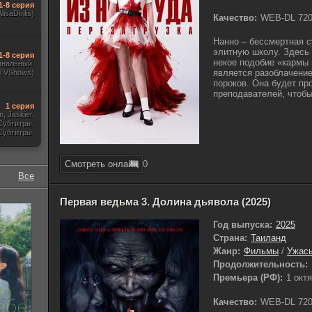
1-8 серия
AlisaDirilis)
Качество:
WEB-DL 72
Нанно – бессмертная 
элитную школу. Здесь 
1-8 серия
некое подобие «кармы
инальный,
является разоблачение
 TVShows)
пороков. Она будет пр
преподавателей, чтобы
1 серия
m, Jaskier,
Субтитры,
Субтитры,
udio. 18+,
краинский)
Смотреть онлайн
0
Все
Первая ведьма 3. Долина дьявола (2025)
Год выпуска:
2025
Страна:
Таиланд
Жанр:
Фильмы
/
Ужас
Продолжительность:
Премьера (РФ):
1 окт
Качество:
WEB-DL 72