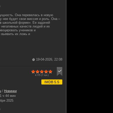
0
сущность. Она перевелась в новую
у нее будет свои миссия и роль. Она –
 в школьной форме». Ее задачей
 негативных качеств людей и их
овоцировать учеников и
 выявить их ложь и
19-04-2026, 22:08
4.7/5 (
7
гол.)
IMDB 5.5
ы
/
Новинки
1 ч 44 мин
ября 2025
0