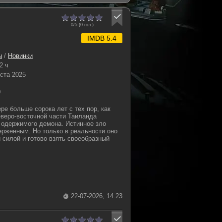
0/5 (
0
гол.)
IMDB 5.4
ы
/
Новинки
2 ч
уста 2025
0
е больше сорока лет с тех пор, как
веро-восточной части Таиланда
 одержимого демона. Истинное зло
ерженным. Но только в реальности оно
 силой и готово взять своеобразный
22-07-2026, 14:23