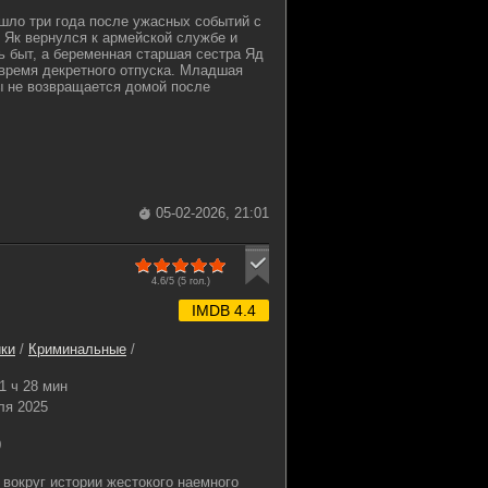
ошло три года после ужасных событий с
. Як вернулся к армейской службе и
ь быт, а беременная старшая сестра Яд
время декретного отпуска. Младшая
 не возвращается домой после
05-02-2026, 21:01
4.6/5 (
5
гол.)
IMDB 4.4
ки
/
Криминальные
/
1 ч 28 мин
ля 2025
0
вокруг истории жестокого наемного