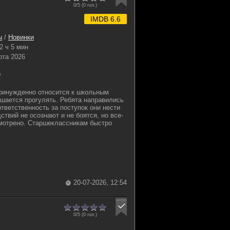
0/5 (
0
гол.)
IMDB 6.6
ы
/
Новинки
2 ч 5 мин
рта 2026
0
принужденно относится к школьным
ашается прогулять. Ребята направились
ответственность за поступок они нести
ствий не осознают и не боятся, но все-
смотрено. Старшеклассникам быстро
20-07-2026, 12:54
0/5 (
0
гол.)