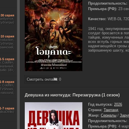
Продолжительность:
Премьера (РФ):
23 се
-30 серия
Качество:
WEB-DL 72
требуется,
Субтитры)
1941 год, оккупирован
солдат бросается в по
-10 серия
тайцев, измученных л
Production,
всех вглубь горных ма
Субтитры,
надвигающейся грозы 
раинский,
заброшенную шахту, ко
Субтитры)
1-5 серия
 Coldfilm,
инальный,
udio. 18+,
ж HDrezka
, TVShows)
Смотреть онлайн
0
1-8 серия
 Coldfilm,
 TVShows,
Heatsound,
Девушка из ниоткуда: Перезагрузка (1 сезон)
, Jaskier,
ж Flarrow
ewComers)
Год выпуска:
2026
1-7 серия
Страна:
Таиланд
AlisaDirilis)
Жанр:
Сериалы
/
Зару
Продолжительность:
Премьера (РФ):
4 мар