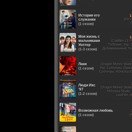
История его
1
служанки
(Не 
(1 сезон)
Моя жизнь с
1
мальчиками
(Coldfilm, LE-
Уолтер
TVShows, Укр. 
Дублированный, Ук
(1-3 сезон)
Оригинальный, 
Лаки
(Dragon Money Studio,
Укр. Субтитры, Ориг
(1 сезон)
Субтитры, HDrezka St
HDrezka Studio, Дубля
St. 18+, LostFilm
Люди Икс
(Dragon Money Studio,
’97
HDrezka Studio,
(1-2 сезон)
LostFilm, 
Оригинальный
Субтитры, Дубля
Films, N
Возможная любовь
(
(1 сезон)