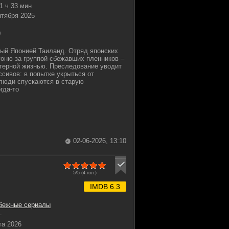
1 ч 33 мин
нтября 2025
0
ный Японией Таиланд. Отряд японских
гоню за группой сбежавших пленников –
агерной жизнью. Преследование уводит
ссивов: в попытке укрыться от
люди спускаются в старую
гда-то
02-06-2026, 13:10
5/5 (
4
гол.)
IMDB 6.3
бежные сериалы
-
та 2026