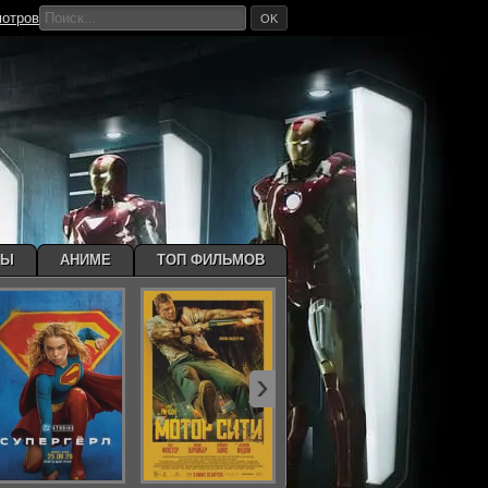
мотров
OK
МЫ
АНИМЕ
ТОП ФИЛЬМОВ
›