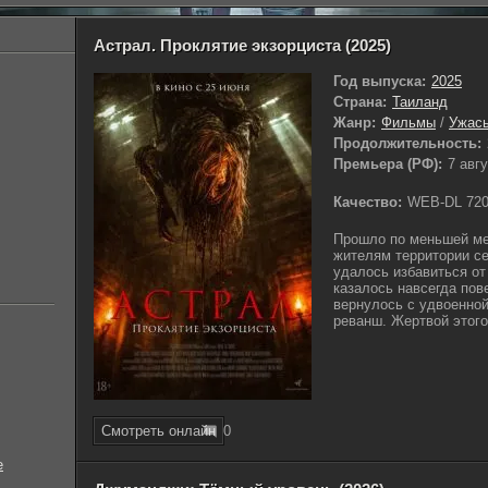
Астрал. Проклятие экзорциста (2025)
Год выпуска:
2025
Страна:
Таиланд
Жанр:
Фильмы
/
Ужас
Продолжительность:
Премьера (РФ):
7 авг
Качество:
WEB-DL 72
Прошло по меньшей мер
жителям территории се
удалось избавиться от
казалось навсегда пов
вернулось с удвоенной
реванш. Жертвой этого
Смотреть онлайн
0
е