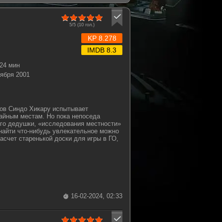
5/5 (
10
гол.)
KP 8.278
IMDB 8.3
24 мин
тября 2001
ов Синдо Хикару испытывает
айным местам. Но пока непоседа
его дедушки, «исследования местности»
найти что-нибудь увлекательное можно
насчет старенькой доски для игры в ГО,
16-02-2024, 02:33