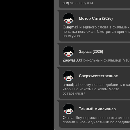
анд:
че со звуком
Мотор Сити (2026)
Смарти:
Ни единого слова в фильме -
попытка неплохая. Смотрится оригин
но скучно.
Зараза (2026)
Zaqwas33:
Прикольный фильмец! 7/10
Сверхъестественное
ameelija:
Почему нельзя добавить в ка
чтобы не искать на каком месте
остаовился?
Тайный миллионер
Olesia:
Шоу нормальное,но ети смены
правил и новые участники по средин