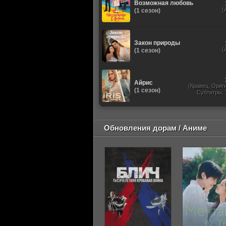
Возможная любовь
(
(1 сезон)
Закон природы
(
(1 сезон)
Айрис
(Кравец, Ориг
(1 сезон)
Субтитры,
Обновления дорам / Аниме