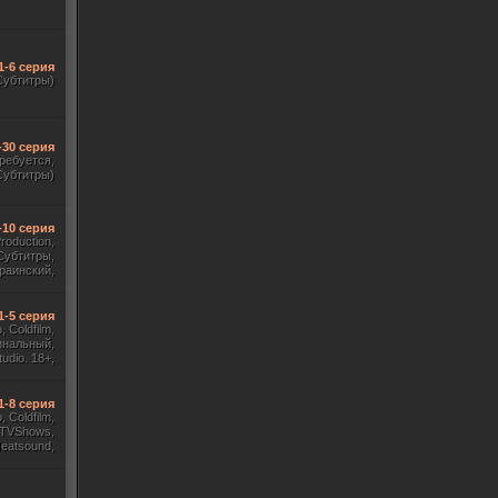
1-6 серия
Субтитры)
-30 серия
требуется,
Субтитры)
-10 серия
Production,
Субтитры,
раинский,
Субтитры)
1-5 серия
 Coldfilm,
инальный,
udio. 18+,
ж HDrezka
, TVShows)
1-8 серия
 Coldfilm,
 TVShows,
Heatsound,
, Jaskier,
ж Flarrow
ewComers)