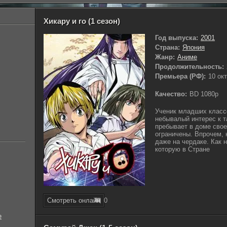
Хикару и го (1 сезон)
Год выпуска:
2001
Страна:
Япония
Жанр:
Аниме
Продолжительность:
Премьера (РФ):
10 ок
Качество:
BD 1080p
Ученик младших класс
небывалый интерес к т
пребывает в доме сво
ограничены. Впрочем, 
даже на чердаке. Как 
которую в Стране
Смотреть онлайн
0
е