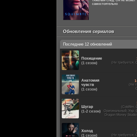
тяжелый след. Он не может
самостоятельно
Обновления сериалов
Последние 12 обновлений
Похищение
(Не требуется, 
(1 сезон)
Анатомия
1
чувств
(Не 
(1 сезон)
Шугар
(Coldfilm,
Оригинальный, Укр. 
(1-2 сезон)
Dragon Money Studio,
HDrezka Studio, Viru
Red Head Sound, N
TVShows, Дубли
Холод
(Не требуется, 
(1 сезон)