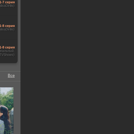
1-7 серия
AlisaDirilis)
1-8 серия
AlisaDirilis)
1-8 серия
инальный,
 TVShows)
Все