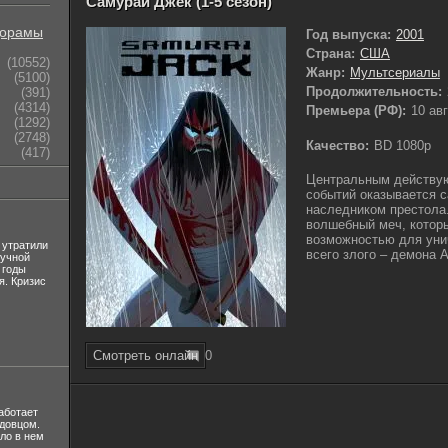
Самурай Джек (1-5 сезон)
орамы
Год выпуска:
2001
Страна:
США
(10552)
Жанр:
Мультсериалы
(5100)
Продолжительность:
(391)
(4314)
Премьера (РФ):
10 ав
(1292)
(2748)
Качество:
BD 1080p
(417)
Центральным действу
событий оказывается с
наследником престола.
волшебный меч, котор
возможностью для уни
 утратили
всего злого – демона А
лучной
 годы
я. Кризис
Смотреть онлайн
0
аботает
вдовцом.
ло в нем