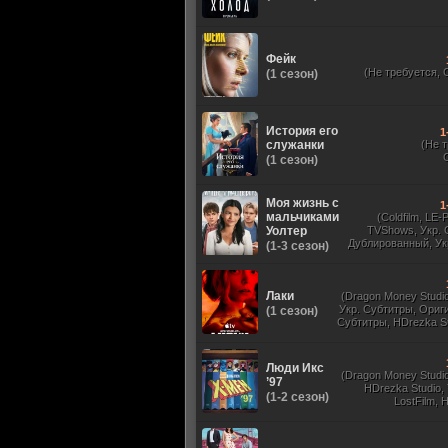
Фейк
(Не требуется, 
(1 сезон)
История его
1
служанки
(Не 
(1 сезон)
Моя жизнь с
1
мальчиками
(Coldfilm, LE-
Уолтер
TVShows, Укр. 
Дублированный, Ук
(1-3 сезон)
Оригинальный, 
Лаки
(Dragon Money Studio,
Укр. Субтитры, Ориг
(1 сезон)
Субтитры, HDrezka St
HDrezka Studio, Дубля
St. 18+, LostFilm
Люди Икс
(Dragon Money Studio,
’97
HDrezka Studio,
(1-2 сезон)
LostFilm, 
Оригинальный
Субтитры, Дубля
Films, N