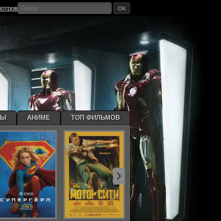
мотров
OK
МЫ
АНИМЕ
ТОП ФИЛЬМОВ
›