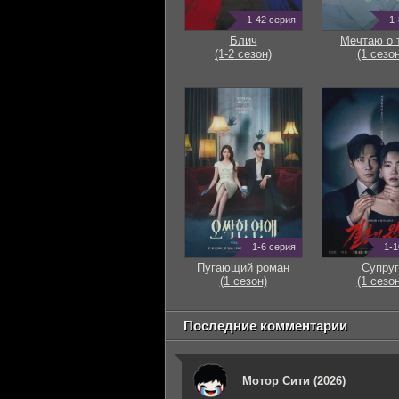
1-42 серия
1-
Блич
Мечтаю о 
(1-2 сезон)
(1 сезон
1-6 серия
1-1
Пугающий роман
Супруг
(1 сезон)
(1 сезон
Последние комментарии
Мотор Сити (2026)