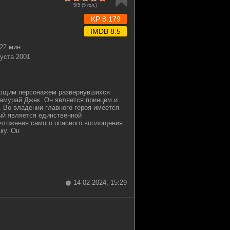
5/5 (
5
гол.)
KP 8.179
IMDB 8.5
22 мин
густа 2001
ющим персонажем развернувшихся
амурай Джек. Он является принцем и
 Во владении главного героя имеется
ый является единственной
чтожения самого опасного воплощения
ку. Он
14-02-2024, 15:29