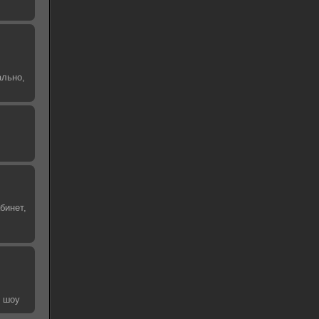
ально,
бинет,
е шоу