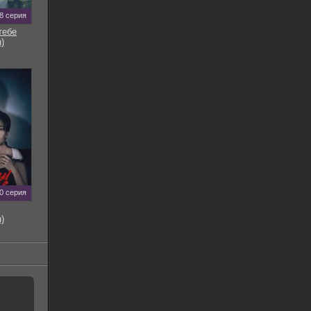
8 серия
тебе
)
0 серия
)