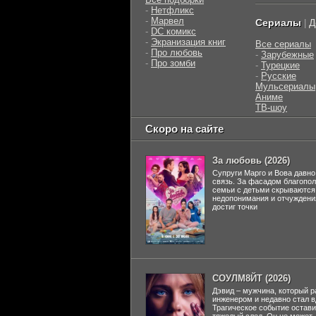
-
Нетфликс
-
Марвел
Сериалы
Д
|
-
DC комикс
-
Экранизация книг
Все сериалы
-
Про любовь
-
Зарубежные
-
Про зомби
-
Турецкие
-
Русские
Мульсериалы
Аниме
ТВ-шоу
Скоро на сайте
За любовь (2026)
Супруги Марго и Вова давно
связь. За фасадом благопо
семьи с детьми скрываются
недопонимания и отчуждени
достиг точки
СОУЛМ8ЙТ (2026)
Дэвид – мужчина, который р
инженером и недавно стал 
Трагическое событие остави