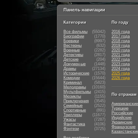
Панель навигации
Категории
По году
Все фильмы
(55042)
2016 года
Биографии
(1770)
2017 года
Боевики
(8997)
2018 года
Вестерны
(632)
2019 года
Военные
(2282)
2020 года
Детективы
(2817)
2021 года
Детские
(204)
2022 года
Докумен-ые
(1448)
2023 года
Драмы
(27134)
2024 года
Исторические
(1570)
2025 года
Комедии
(15644)
2026 года
Криминал
(5823)
Мелодрамы
(10160)
Мультфильмы
(2415)
По странам
Мюзиклы
(1155)
Приключения
(3545)
Американские
Семейные
(2522)
Турецкие
Cпортивные
(891)
Российские
Триллеры
(11677)
Индийские
Ужасы
(7287)
Украинские
Фантастика
(4106)
Французские
Фэнтези
(3725)
Казахстански
Все подборки